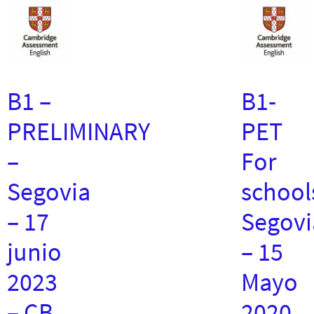
B1 –
B1-
PRELIMINARY
PET
–
For
Segovia
school
– 17
Segovi
junio
– 15
2023
Mayo
– CB
2020