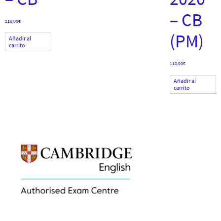
– CB
118,00
€
(PM)
Añadir al
carrito
110,00
€
Añadir al
carrito