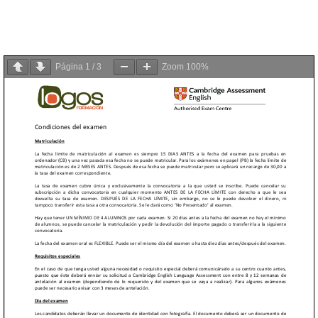
Página
1
/
3
Zoom
100%