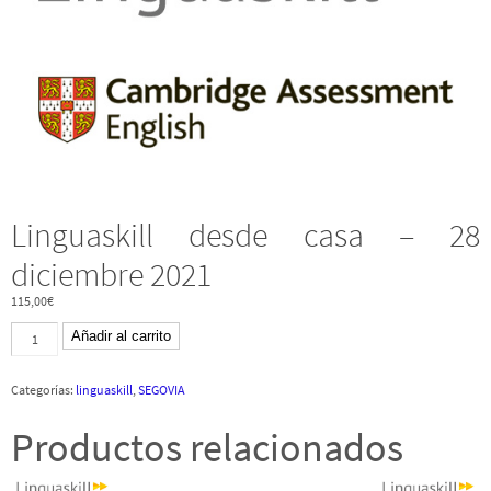
Linguaskill desde casa – 28
diciembre 2021
115,00
€
Linguaskill
Añadir al carrito
desde
casa
-
Categorías:
linguaskill
,
SEGOVIA
28
diciembre
2021
Productos relacionados
cantidad