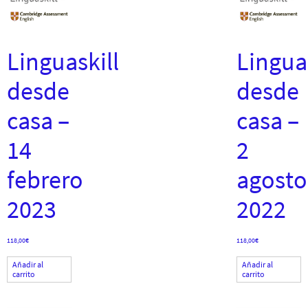
Linguaskill
Linguas
desde
desde
casa –
casa –
14
2
febrero
agosto
2023
2022
118,00
€
118,00
€
Añadir al
Añadir al
carrito
carrito