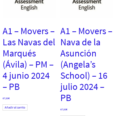
A1 – Movers –
A1 – Movers –
Las Navas del
Nava de la
Marqués
Asunción
(Ávila) – PM –
(Angela’s
4 junio 2024
School) – 16
– PB
julio 2024 –
PB
67,00
€
Añadir al carrito
67,00
€