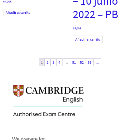
– 10 junio
64,00
€
2022 – PB
Añadir al carrito
65,00
€
Añadir al carrito
1
2
3
4
…
51
52
53
→