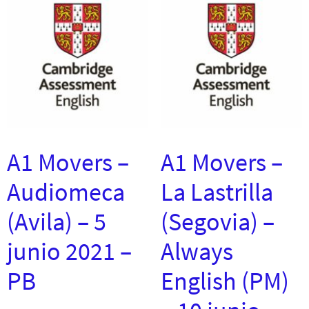
A1 Movers –
A1 Movers –
Audiomeca
La Lastrilla
(Avila) – 5
(Segovia) –
junio 2021 –
Always
PB
English (PM)