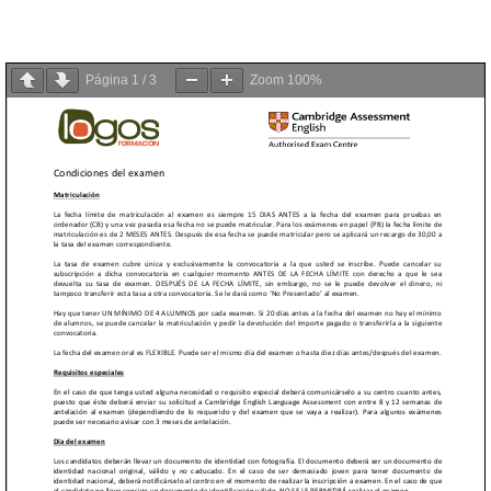
Página
1
/
3
Zoom
100%