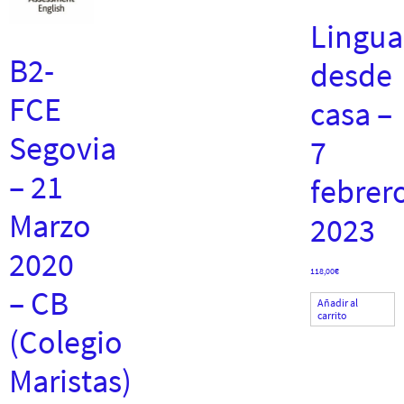
Linguas
B2-
desde
FCE
casa –
Segovia
7
– 21
febrer
Marzo
2023
2020
118,00
€
– CB
Añadir al
carrito
(Colegio
Maristas)