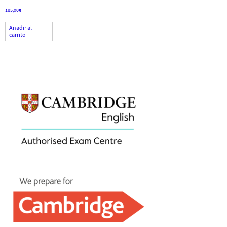
185,00
€
Añadir al
carrito