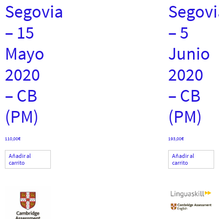
Segovia
Segovi
– 15
– 5
Mayo
Junio
2020
2020
– CB
– CB
(PM)
(PM)
110,00
€
193,00
€
Añadir al
Añadir al
carrito
carrito