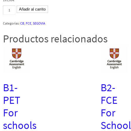
B2-
Añadir al carrito
FCE
Segovia
-
Categorías:
CB
,
FCE
,
SEGOVIA
21
Marzo
2020
Productos relacionados
-
CB
cantidad
B1-
B2-
PET
FCE
For
For
schools
School