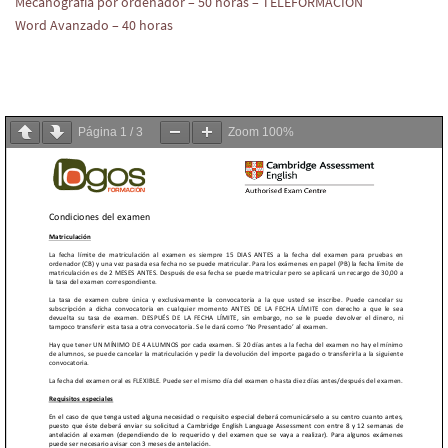
Mecanografía por ordenador – 50 horas – TELEFORMACIÓN
Word Avanzado – 40 horas
Página
1
/
3
Zoom
100%