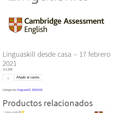
Linguaskill desde casa – 17 febrero
2021
112,00
€
Linguaskill
Añadir al carrito
desde
casa
-
Categorías:
linguaskill
,
SEGOVIA
17
febrero
2021
Productos relacionados
cantidad