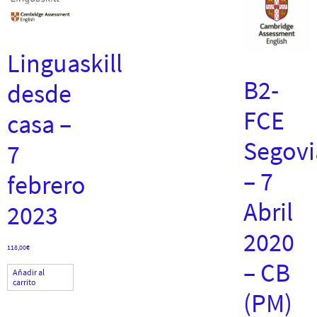
Linguaskill
B2-
desde
FCE
casa –
Segovi
7
– 7
febrero
Abril
2023
2020
118,00
€
– CB
Añadir al
carrito
(PM)