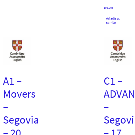
193,00
€
Añadir al
carrito
A1 –
C1 –
Movers
ADVAN
–
–
Segovia
Segovi
– 20
– 17