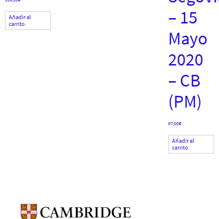
– 15
Añadir al
carrito
Mayo
2020
– CB
(PM)
97,00
€
Añadir al
carrito