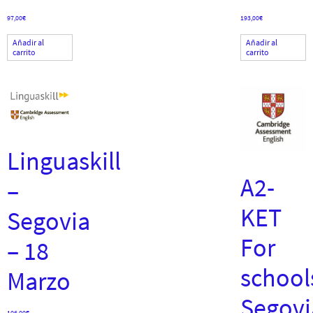
97,00
€
193,00
€
Añadir al
Añadir al
carrito
carrito
Linguaskill
A2-
–
KET
Segovia
For
– 18
school
Marzo
Segovi
106,00
€