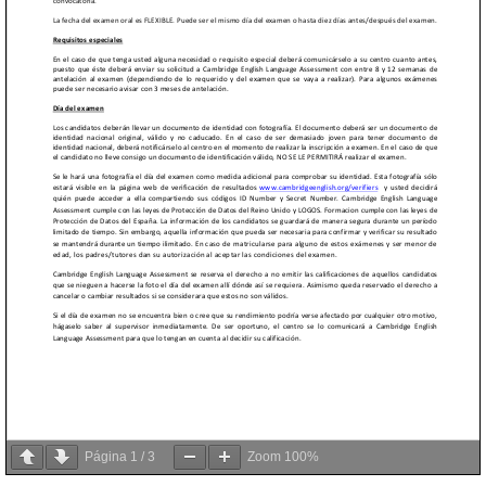
Página
1
/
3
Zoom
100%