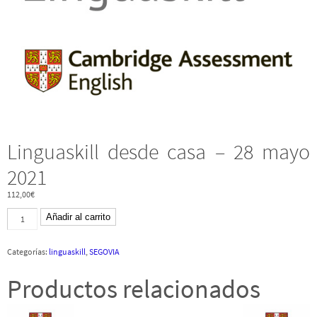
Linguaskill desde casa – 28 mayo
2021
112,00
€
Linguaskill
Añadir al carrito
desde
casa
-
Categorías:
linguaskill
,
SEGOVIA
28
mayo
2021
Productos relacionados
cantidad