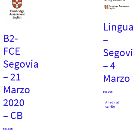
Linguas
B2-
–
FCE
Segovi
Segovia
– 4
– 21
Marzo
Marzo
106,00
€
2020
Añadir al
carrito
– CB
193,00
€