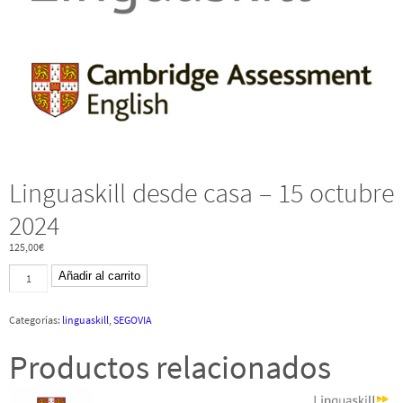
Linguaskill desde casa – 15 octubre
2024
125,00
€
Linguaskill
Añadir al carrito
desde
casa
-
Categorías:
linguaskill
,
SEGOVIA
15
octubre
2024
Productos relacionados
cantidad