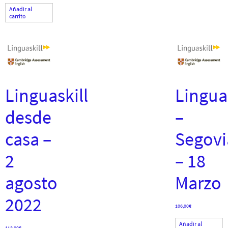
Añadir al
carrito
Linguaskill
Linguas
desde
–
casa –
Segovi
2
– 18
agosto
Marzo
2022
106,00
€
Añadir al
118,00
€