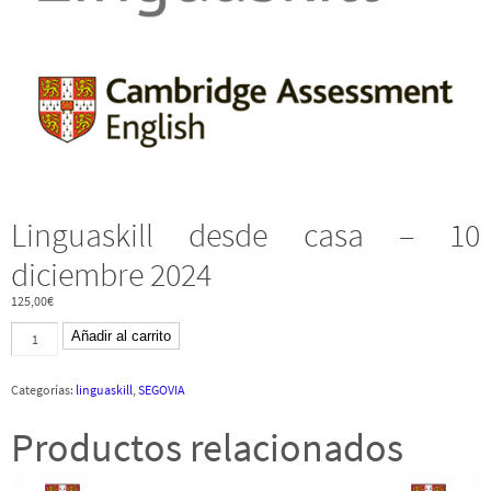
Linguaskill desde casa – 10
diciembre 2024
125,00
€
Linguaskill
Añadir al carrito
desde
casa
-
Categorías:
linguaskill
,
SEGOVIA
10
diciembre
2024
Productos relacionados
cantidad