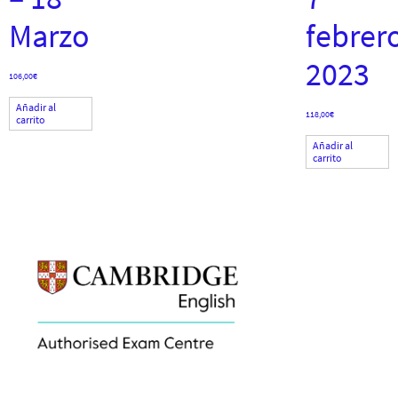
Marzo
febrer
2023
106,00
€
Añadir al
118,00
€
carrito
Añadir al
carrito