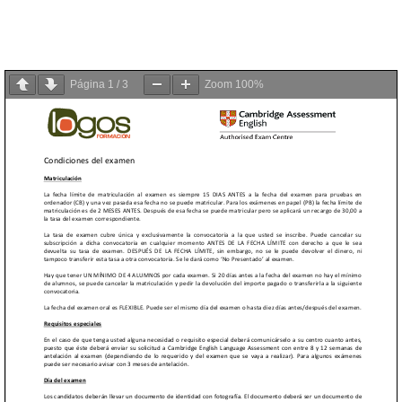
Página
1
/
3
Zoom
100%