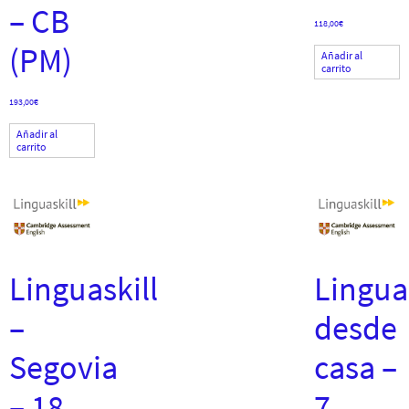
– CB
118,00
€
(PM)
Añadir al
carrito
193,00
€
Añadir al
carrito
Linguaskill
Linguas
–
desde
Segovia
casa –
– 18
7