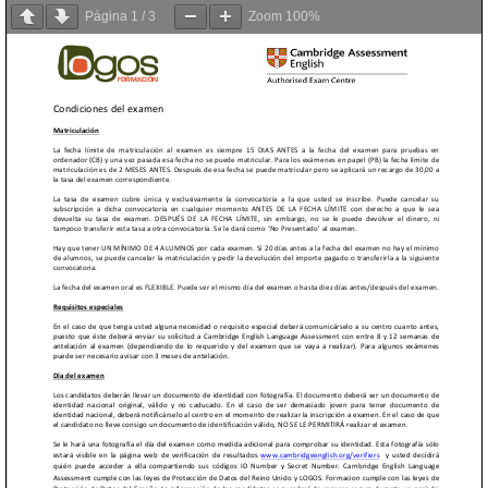
Página
1
/
3
Zoom
100%