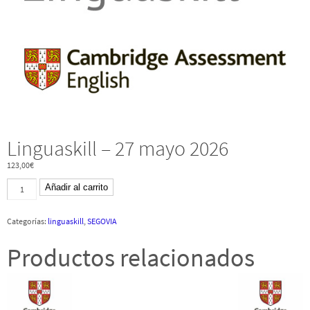
Linguaskill – 27 mayo 2026
123,00
€
Linguaskill
Añadir al carrito
-
27
mayo
Categorías:
linguaskill
,
SEGOVIA
2026
cantidad
Productos relacionados