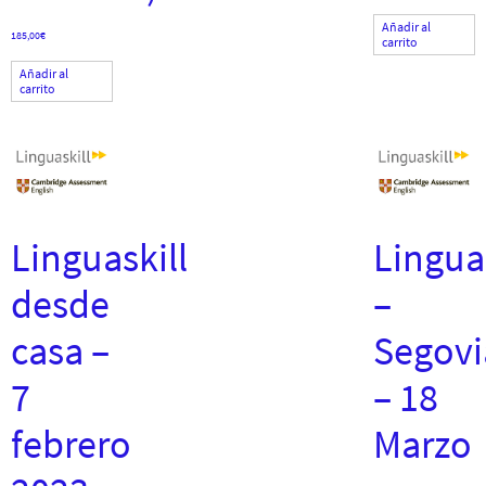
Añadir al
185,00
€
carrito
Añadir al
carrito
Linguaskill
Linguas
desde
–
casa –
Segovi
7
– 18
febrero
Marzo