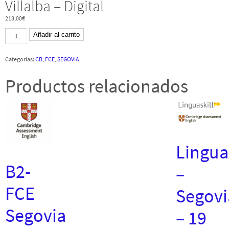
Villalba – Digital
213,00
€
B2
Añadir al carrito
First
for
schools
Categorías:
CB
,
FCE
,
SEGOVIA
-
26
junio
Productos relacionados
2026
-
Canterbury
English
-
Collado
Villalba
-
Digital
Linguas
cantidad
B2-
–
FCE
Segovi
Segovia
– 19