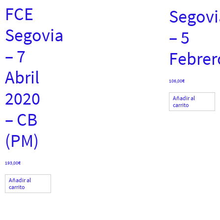
FCE
Segovi
Segovia
– 5
– 7
Febrer
Abril
106,00
€
2020
Añadir al
carrito
– CB
(PM)
193,00
€
Añadir al
carrito