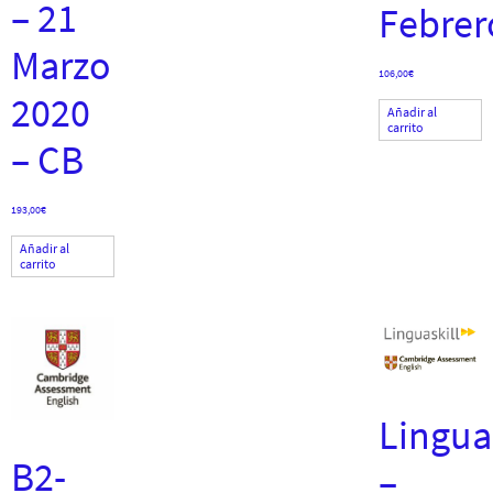
– 21
Febrer
Marzo
106,00
€
2020
Añadir al
carrito
– CB
193,00
€
Añadir al
carrito
Linguas
B2-
–