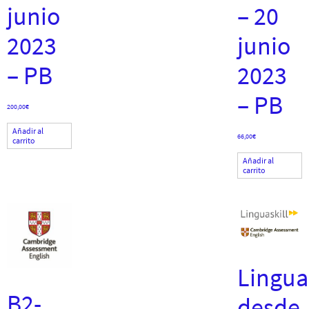
junio
– 20
2023
junio
– PB
2023
– PB
200,00
€
Añadir al
66,00
€
carrito
Añadir al
carrito
Linguas
B2-
desde