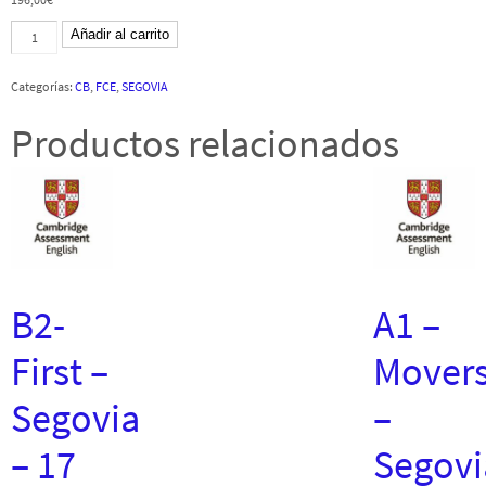
B2-
Añadir al carrito
FCE
Segovia
-
Categorías:
CB
,
FCE
,
SEGOVIA
17
octubre
2020
Productos relacionados
-
CB
cantidad
B2-
A1 –
First –
Mover
Segovia
–
– 17
Segovi