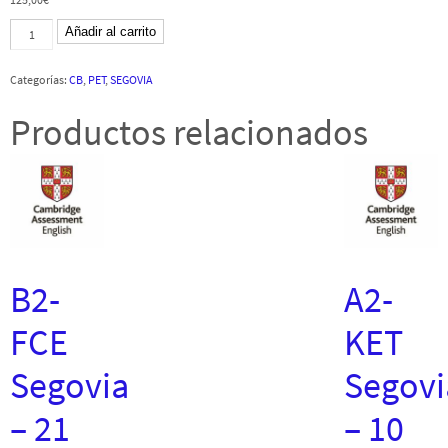
B1
Añadir al carrito
Preliminary
PM
-
Categorías:
CB
,
PET
,
SEGOVIA
20
noviembre
2026
Productos relacionados
-
Segovia
-
Digital
cantidad
B2-
A2-
FCE
KET
Segovia
Segovi
– 21
– 10