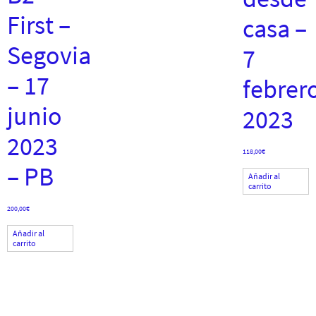
First –
casa –
Segovia
7
– 17
febrer
junio
2023
2023
118,00
€
– PB
Añadir al
carrito
200,00
€
Añadir al
carrito