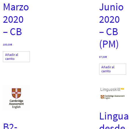
Marzo
Junio
2020
2020
– CB
– CB
(PM)
193,00
€
Añadir al
97,00
€
carrito
Añadir al
carrito
Linguas
B2-
desde