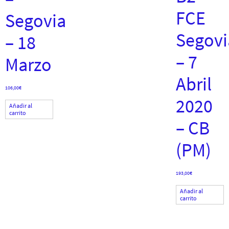
FCE
Segovia
Segovi
– 18
– 7
Marzo
Abril
106,00
€
2020
Añadir al
carrito
– CB
(PM)
193,00
€
Añadir al
carrito