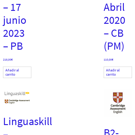
– 17
Abril
junio
2020
2023
– CB
– PB
(PM)
218,00
€
110,00
€
Añadir al
Añadir al
carrito
carrito
Linguaskill
B2-
–