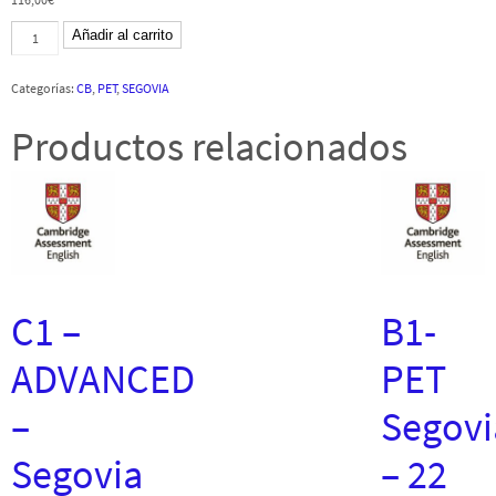
B1-
Añadir al carrito
PET
Segovia
-
Categorías:
CB
,
PET
,
SEGOVIA
9
septiembre
2021
Productos relacionados
-
CB
cantidad
C1 –
B1-
ADVANCED
PET
–
Segovi
Segovia
– 22