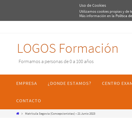
Uso de Cookies
Utilizamos cookies propias y de 
Más información en la
Política d
Ir
al
contenido
LOGOS Formación
Formamos a personas de 0 a 100 años
Ir
al
EMPRESA
¿DONDE ESTAMOS?
CENTRO EXA
contenido
CONTACTO
Inicio
Matrícula Segovia (Concepcionistas) – 21 Junio 2023