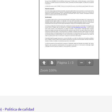
Página
1
/
3
Zoom
100%
e)
- Política de calidad