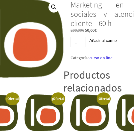
Marketing en 
sociales y atenc
cliente – 60 h
El
El
200,00
€
50,00
€
precio
precio
Marketing
original
actual
Añadir al carrito
en
era:
es:
redes
200,00€.
50,00€.
sociales
Categoría:
curso on line
y
atención
al
Productos
cliente
-
60
relacionados
h
cantidad
¡Oferta!
¡Oferta!
¡Oferta!