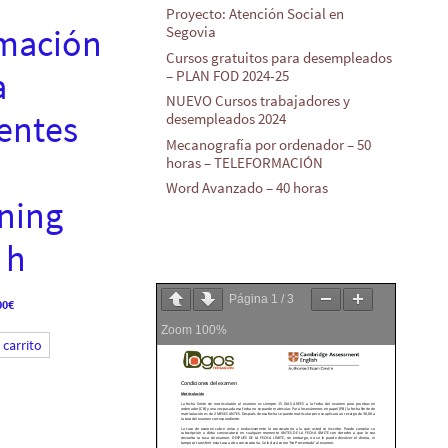
Proyecto: Atención Social en
mación
Segovia
Cursos gratuitos para desempleados
a
– PLAN FOD 2024-25
NUEVO Cursos trabajadores y
entes
desempleados 2024
Mecanografía por ordenador – 50
horas – TELEFORMACIÓN
Word Avanzado – 40 horas
rning
 h
Página
1
/
3
El
00
€
io
precio
Zoom
100%
inal
actual
 carrito
es:
00€.
50,00€.