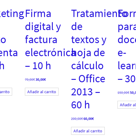
eting
Firma
Tratamiento
For
l
digital y
de
par
to
factura
textos y
doc
enta
electrónica
hoja de
e-
 h
– 10 h
cálculo
lea
– Office
– 30
El
El
El
70,00
€
30,00
€
precio
precio
precio
2013 –
l
actual
original
actual
arrito
Añadir al carrito
es:
era:
es:
El
150,00
€
50,
30,00€.
70,00€.
30,00€.
prec
60 h
orig
Añadir al
era:
150,
El
El
200,00
€
60,00
€
precio
precio
original
actual
Añadir al carrito
era:
es:
200,00€.
60,00€.