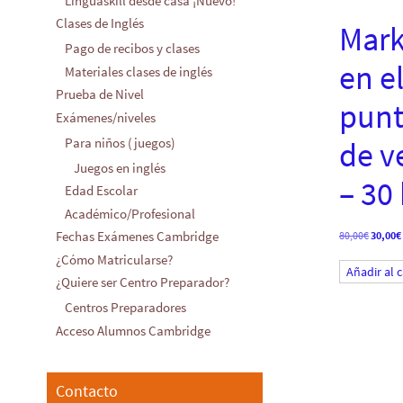
Linguaskill desde casa ¡Nuevo!
Clases de Inglés
Mark
Pago de recibos y clases
en e
Materiales clases de inglés
Prueba de Nivel
pun
Exámenes/niveles
Para niños (juegos)
de v
Juegos en inglés
– 30
Edad Escolar
Académico/Profesional
Fechas Exámenes Cambridge
El
80,00
€
30,00
€
precio
¿Cómo Matricularse?
origina
Añadir al c
era:
¿Quiere ser Centro Preparador?
80,00€.
Centros Preparadores
Acceso Alumnos Cambridge
Contacto