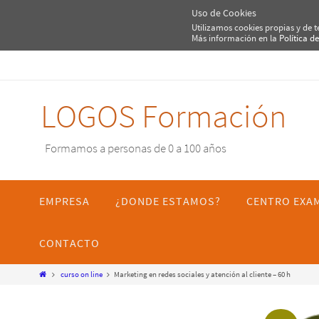
Uso de Cookies
Utilizamos cookies propias y de 
Más información en la
Política d
Ir
al
contenido
LOGOS Formación
Formamos a personas de 0 a 100 años
Ir
al
EMPRESA
¿DONDE ESTAMOS?
CENTRO EXA
contenido
CONTACTO
Inicio
curso on line
Marketing en redes sociales y atención al cliente – 60 h