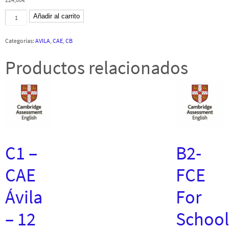
C1
Añadir al carrito
-
ADVANCED
-
Categorías:
AVILA
,
CAE
,
CB
Ávila
-
8
Productos relacionados
junio
2024
-
CB
cantidad
C1 –
B2-
CAE
FCE
Ávila
For
– 12
School