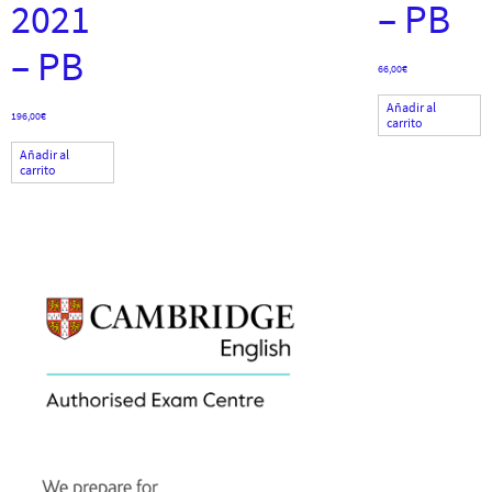
2021
– PB
– PB
66,00
€
Añadir al
196,00
€
carrito
Añadir al
carrito