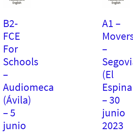
B2-
A1 –
FCE
Mover
For
–
Schools
Segovi
–
(El
Audiomeca
Espina
(Ávila)
– 30
– 5
junio
junio
2023