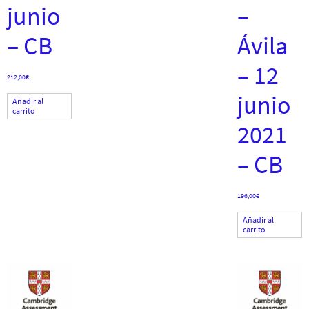
junio
–
– CB
Ávila
– 12
212,00
€
junio
Añadir al
carrito
2021
– CB
196,00
€
Añadir al
carrito