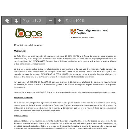
Página
1
/
3
Zoom
100%