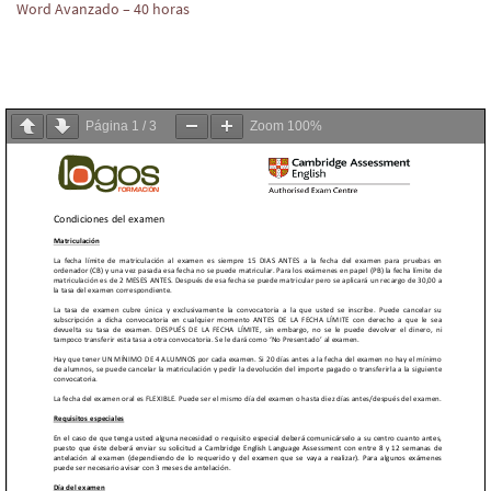
Word Avanzado – 40 horas
Página
1
/
3
Zoom
100%