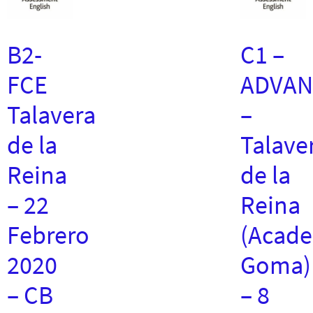
B2-
C1 –
FCE
ADVAN
Talavera
–
de la
Talave
Reina
de la
– 22
Reina
Febrero
(Acad
2020
Goma)
– CB
– 8