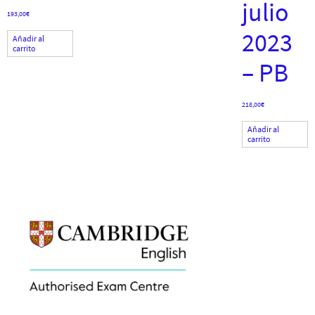
julio
193,00
€
2023
Añadir al
carrito
– PB
218,00
€
Añadir al
carrito