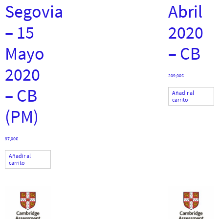
Segovia
Abril
– 15
2020
Mayo
– CB
2020
209,00
€
– CB
Añadir al
carrito
(PM)
97,00
€
Añadir al
carrito