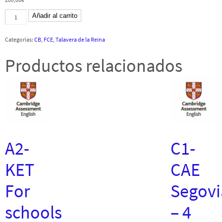
B2-
Añadir al carrito
First
-
Talavera
Categorías:
CB
,
FCE
,
Talavera de la Reina
de
la
Reina
Productos relacionados
-
8
julio
2023
-
CB
cantidad
A2-
C1-
KET
CAE
For
Segovi
schools
– 4