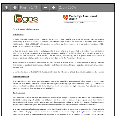
Página
1
/
3
Zoom
100%