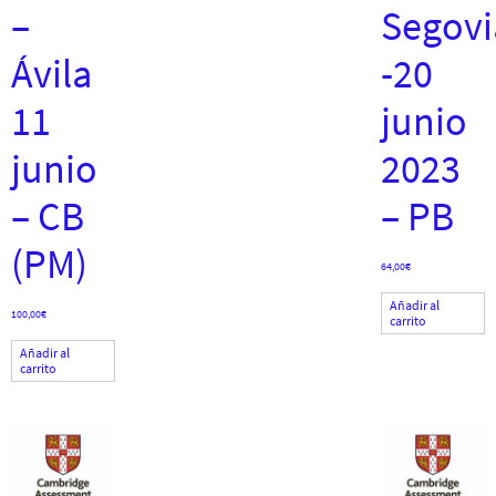
–
Segovi
Ávila
-20
11
junio
junio
2023
– CB
– PB
(PM)
64,00
€
Añadir al
100,00
€
carrito
Añadir al
carrito