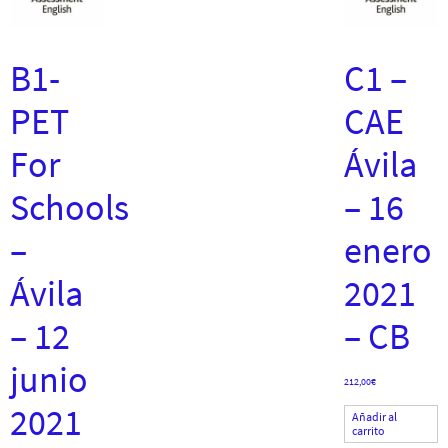
B1-
C1 –
PET
CAE
For
Ávila
Schools
– 16
–
enero
Ávila
2021
– 12
– CB
junio
212,00
€
2021
Añadir al
carrito