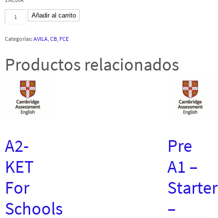
B2-
Añadir al carrito
FCE
-
Ávila
Categorías:
AVILA
,
CB
,
FCE
-
19
febrero
Productos relacionados
2022
-
CB
cantidad
A2-
Pre
KET
A1 –
For
Starter
Schools
–