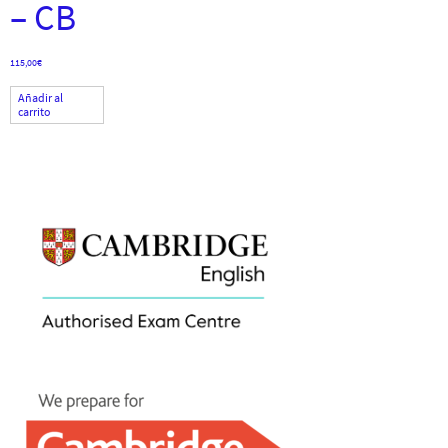
– CB
115,00
€
Añadir al
carrito